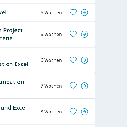
vel
6 Wochen
n Project
6 Wochen
ttene
6 Wochen
tion Excel
oundation
7 Wochen
 und Excel
8 Wochen