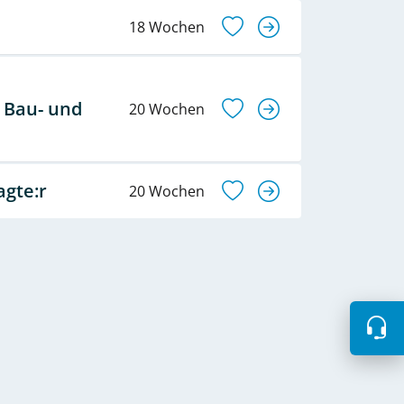
18 Wochen
 Bau- und
20 Wochen
agte:r
20 Wochen