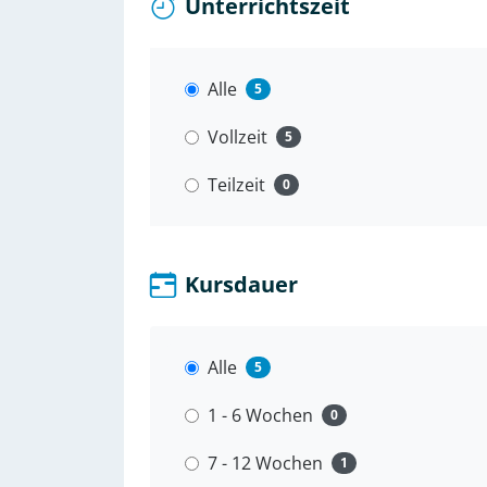
Unterrichtszeit
Unterrichtszeit
Alle
5
Vollzeit
5
Teilzeit
0
Kursdauer
Kursdauer
Alle
5
1 - 6 Wochen
0
7 - 12 Wochen
1